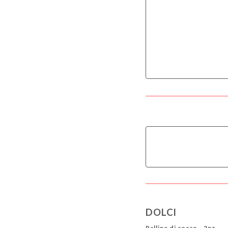
DOLCI
Palline di cocco - 2pz