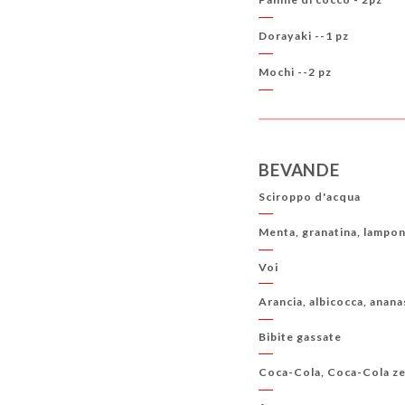
Dorayaki --1 pz
Mochi --2 pz
BEVANDE
Sciroppo d'acqua
Menta, granatina, lampone
Voi
Arancia, albicocca, anana
Bibite gassate
Coca-Cola, Coca-Cola ze