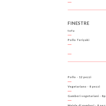
FINESTRE
tofu
Pollo Teriyaki
Pollo - 12 pezzi
Vegetariano - 8 pezzi
Gamberi vegetariani - 8p
Maiale di gamberi - 8 pez