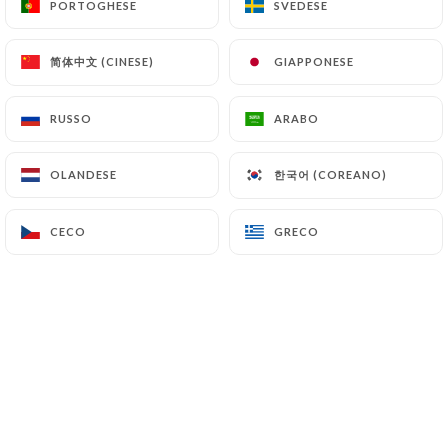
PORTOGHESE
PORTOGHESE
SVEDESE
SVEDESE
简体中文 (CINESE)
简体中文 (CINESE)
GIAPPONESE
GIAPPONESE
Herve I. ha lasciato una recensione
H
5/5
RUSSO
RUSSO
ARABO
ARABO
Gyozas excellents
18/12/2024
•
05:40
한국어 (COREANO)
한국어 (COREANO)
OLANDESE
OLANDESE
amandine l. ha lasciato una
A
CECO
CECO
GRECO
GRECO
recensione
5/5
Incroyable comme d'habitude ! J'y vais
très régulièrement. La cuisine est
excellente, mention spéciale au ramen
poulet croustillant (idéale en automne
hiver).
14/12/2024
•
06:52