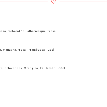
esa, melocotón - albaricoque, fresa
a, manzana, fresa - frambuesa - 25cl
ro, Schweppes, Orangina, Té Helado - 33cl