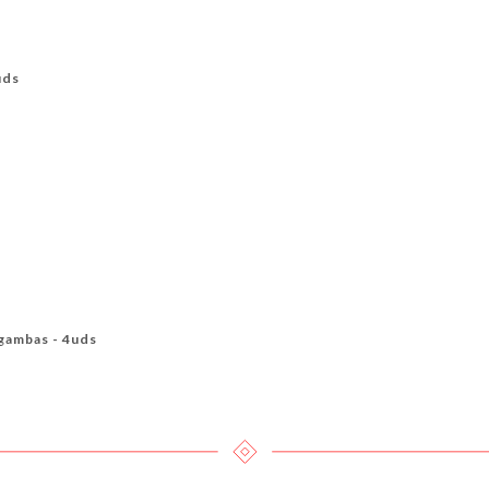
uds
gambas - 4uds