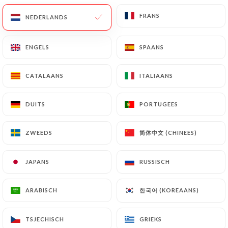
FRANS
FRANS
NEDERLANDS
NEDERLANDS
NL
MENU
ENGELS
ENGELS
SPAANS
SPAANS
CATALAANS
CATALAANS
ITALIAANS
ITALIAANS
/
HOME
GALERIJ
DUITS
DUITS
PORTUGEES
PORTUGEES
Galerij
简体中文 (CHINEES)
简体中文 (CHINEES)
ZWEEDS
ZWEEDS
JAPANS
JAPANS
RUSSISCH
RUSSISCH
한국어 (KOREAANS)
한국어 (KOREAANS)
ARABISCH
ARABISCH
TSJECHISCH
TSJECHISCH
GRIEKS
GRIEKS