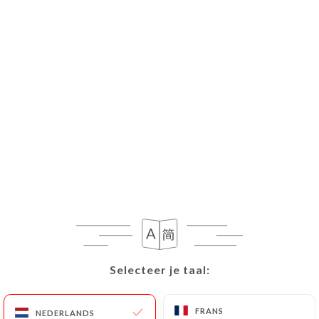
NL
MENU
Selecteer je taal:
Selecteer je taal:
Gesloten - Open om: tijd
FRANS
FRANS
NEDERLANDS
NEDERLANDS