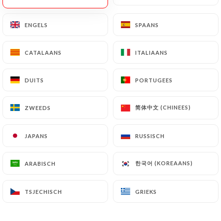
ENGELS
ENGELS
SPAANS
SPAANS
CATALAANS
CATALAANS
ITALIAANS
ITALIAANS
Aichi
DUITS
DUITS
PORTUGEES
PORTUGEES
简体中文 (CHINEES)
简体中文 (CHINEES)
ZWEEDS
ZWEEDS
195 REVIEW
RESTAURANT JAPONAIS
JAPANS
JAPANS
RUSSISCH
RUSSISCH
8 Rue Professeur Weill
69006 Lyon France
한국어 (KOREAANS)
한국어 (KOREAANS)
ARABISCH
ARABISCH
TSJECHISCH
TSJECHISCH
GRIEKS
GRIEKS
Wie zijn wij?